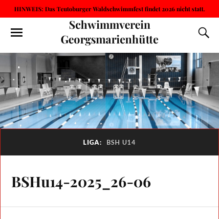
HINWEIS: Das Teutoburger Waldschwimmfest findet 2026 nicht statt.
Schwimmverein
Georgsmarienhütte
LIGA:
BSH U14
BSHu14-2025_26-06