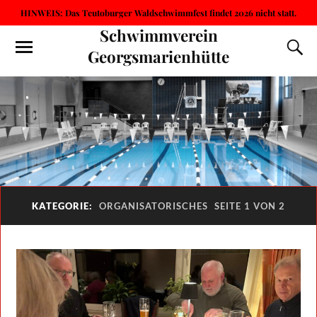
HINWEIS: Das Teutoburger Waldschwimmfest findet 2026 nicht statt.
Schwimmverein
Georgsmarienhütte
KATEGORIE:
ORGANISATORISCHES
SEITE 1 VON 2