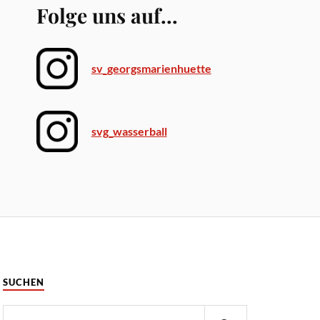
Folge uns auf...
sv_georgsmarienhuette
svg_wasserball
SUCHEN