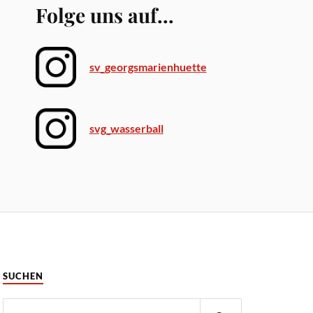
Folge uns auf...
sv_georgsmarienhuette
svg_wasserball
SUCHEN