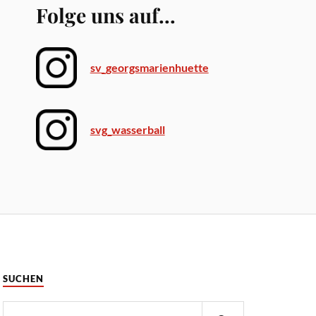
Folge uns auf...
sv_georgsmarienhuette
svg_wasserball
SUCHEN