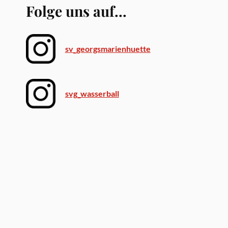
Folge uns auf...
sv_georgsmarienhuette
svg_wasserball