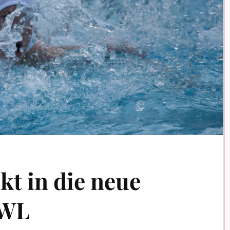
kt in die neue
OWL