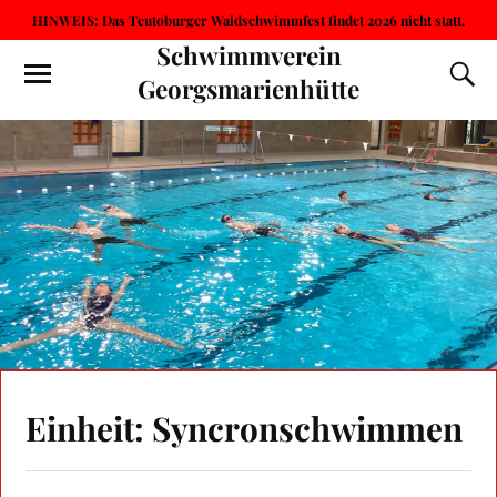
HINWEIS: Das Teutoburger Waldschwimmfest findet 2026 nicht statt.
Schwimmverein
Georgsmarienhütte
Einheit: Syncronschwimmen