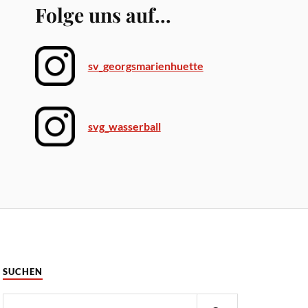
Folge uns auf...
sv_georgsmarienhuette
svg_wasserball
SUCHEN