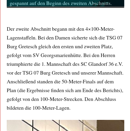
gespannt auf den Beginn des zweiten Abschnitts.
g
Der zweite Abschnitt begann mit den 4×100-Meter-
Lagenstaffeln. Bei den Damen sicherte sich die TSG 07
Burg Gretesch gleich den ersten und zweiten Platz,
gefolgt vom SV Georgsmarienhütte. Bei den Herren
triumphierte die 1. Mannschaft des SC Glandorf 36 e.V.
vor der TSG 07 Burg Gretesch und unserer Mannschaft.
Anschließend standen die 50-Meter-Finals auf dem
Plan (die Ergebnisse finden sich am Ende des Berichts),
gefolgt von den 100-Meter-Strecken. Den Abschluss
bildeten die 100-Meter-Lagen.
Finals - 50m Rücken (männlich)